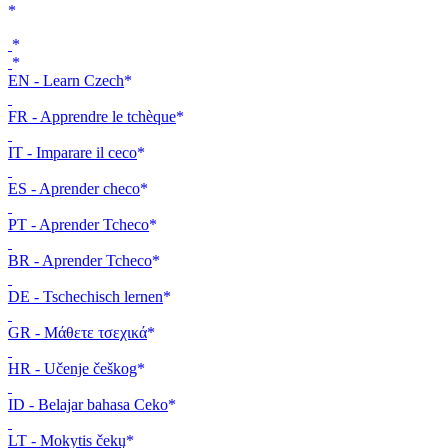
EN - Learn Czech
FR - Apprendre le tchèque
IT - Imparare il ceco
ES - Aprender checo
PT - Aprender Tcheco
BR - Aprender Tcheco
DE - Tschechisch lernen
GR - Μάθετε τσεχικά
HR - Učenje češkog
ID - Belajar bahasa Ceko
LT - Mokytis čekų