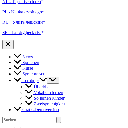
NL - Tsjechisch leren
PL - Nauka czeskiego
RU - Учить чешский
SE - Lär dig tjeckiska
News
Sprachen
Kurse
Sprachreisen
Lerntipps
Überblick
Vokabeln lernen
So lernen Kinder
Zweisprachigkeit
Gratis-Demoversion
Search
for: