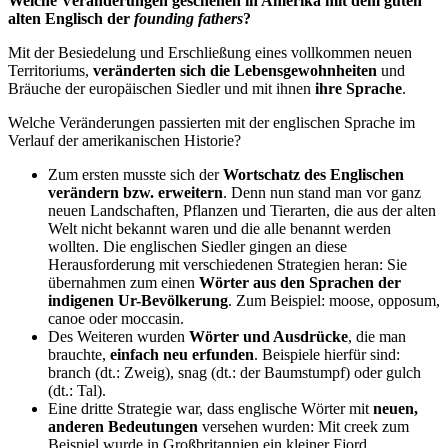
Welche Veränderungen geschehen in Amerika mit dem guten
alten Englisch der
founding fathers
?
Mit der Besiedelung und Erschließung eines vollkommen neuen
Territoriums,
veränderten sich die Lebensgewohnheiten
und
Bräuche der europäischen Siedler und mit ihnen
ihre Sprache
.
Welche Veränderungen passierten mit der englischen Sprache im
Verlauf der amerikanischen Historie?
Zum ersten musste sich der
Wortschatz des Englischen
verändern bzw. erweitern
. Denn nun stand man vor ganz
neuen Landschaften, Pflanzen und Tierarten, die aus der alten
Welt nicht bekannt waren und die alle benannt werden
wollten. Die englischen Siedler gingen an diese
Herausforderung mit verschiedenen Strategien heran: Sie
übernahmen zum einen
Wörter aus den Sprachen der
indigenen Ur-Bevölkerung
. Zum Beispiel: moose, opposum,
canoe oder moccasin.
Des Weiteren wurden
Wörter und Ausdrücke
, die man
brauchte,
einfach neu erfunden
. Beispiele hierfür sind:
branch (dt.: Zweig), snag (dt.: der Baumstumpf) oder gulch
(dt.: Tal).
Eine dritte Strategie war, dass englische Wörter mit
neuen,
anderen Bedeutungen
versehen wurden: Mit creek zum
Beispiel wurde in Großbritannien ein kleiner Fjord