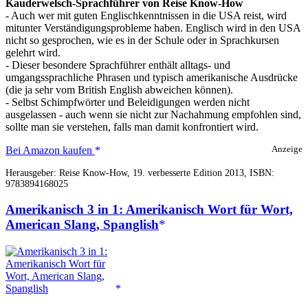
Kauderwelsch-Sprachführer von Reise Know-How
- Auch wer mit guten Englischkenntnissen in die USA reist, wird
mitunter Verständigungsprobleme haben. Englisch wird in den USA
nicht so gesprochen, wie es in der Schule oder in Sprachkursen
gelehrt wird.
- Dieser besondere Sprachführer enthält alltags- und
umgangssprachliche Phrasen und typisch amerikanische Ausdrücke
(die ja sehr vom British English abweichen können).
- Selbst Schimpfwörter und Beleidigungen werden nicht
ausgelassen - auch wenn sie nicht zur Nachahmung empfohlen sind,
sollte man sie verstehen, falls man damit konfrontiert wird.
American
Bei Amazon kaufen
Anzeige
Slang
Herausgeber: Reise Know-How, 19. verbesserte Edition 2013, ISBN:
-
9783894168025
das
andere
Amerikanisch 3 in 1: Amerikanisch Wort für Wort,
Englisch
American Slang, Spanglish