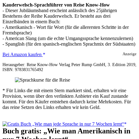
Kauderwelsch-Sprachführer von Reise Know-How
- Dieser Jubiläumsband erscheint anlässlich des 25jährigen
Bestehens der Reihe Kauderwelsch. Er besteht aus drei
Einzelbänden in einem Buch:
- Amerikanisch - Wort für Wort (für die allerersten Schritte in der
Fremdsprache)
- American Slang (um die echte Umgangssprache kennenzulernen)
- Spanglish (für den spanisch-englischen Sprachmix der Südstaaten)
Amerikanisch
Bei Amazon kaufen
Anzeige
3
Herausgeber: Reise Know-How Verlag Peter Rump GmbH, 3. Edition 2019,
in
ISBN: 9783831765492
1:
Amerikanisch
Wort
für
* Für Links die mit einem Stern markiert sind, erhalten wir eine
Wort,
Provision, wenn über den verlinkten Anbieter ein Kauf zustande
American
kommt. Für den Käufer entstehen dadurch keine Mehrkosten. Für
Slang,
das reine Setzen des Links erhalten wir kein Geld.
Spanglish
Buch gratis: „Wie man Amerikanisch in