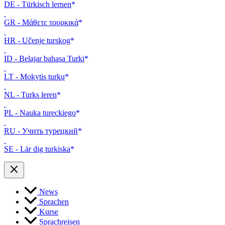
DE - Türkisch lernen
GR - Μάθετε τουρκικά
HR - Učenje turskog
ID - Belajar bahasa Turki
LT - Mokytis turkų
NL - Turks leren
PL - Nauka tureckiego
RU - Учить турецкий
SE - Lär dig turkiska
News
Sprachen
Kurse
Sprachreisen