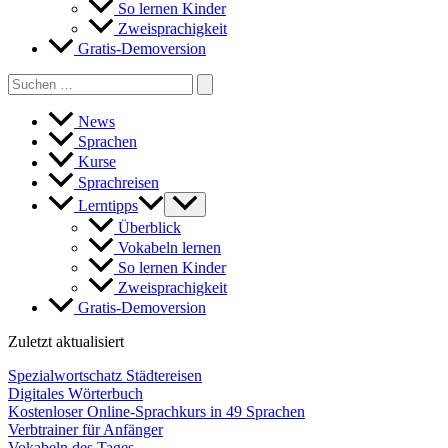
So lernen Kinder
Zweisprachigkeit
Gratis-Demoversion
Search
for:
News
Sprachen
Kurse
Sprachreisen
Lerntipps
Überblick
Vokabeln lernen
So lernen Kinder
Zweisprachigkeit
Gratis-Demoversion
Zuletzt aktualisiert
Spezialwortschatz Städtereisen
Digitales Wörterbuch
Kostenloser Online-Sprachkurs in 49 Sprachen
Verbtrainer für Anfänger
Vokabeln des Tages