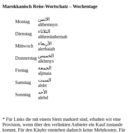
Marokkanisch Reise-Wortschatz – Wochentage
الاثنين
Montag
althemnyn
الثلاثاء
Dienstag
althemlathemah
الأربعاء
Mittwoch
alerbaiah
الخميس
Donnerstag
alkhmys
الجمعة
Freitag
aljmaia
السبت
Samstag
alsbt
الأحد
Sonntag
alehd
* Für Links die mit einem Stern markiert sind, erhalten wir eine
Provision, wenn über den verlinkten Anbieter ein Kauf zustande
kommt. Für den Käufer entstehen dadurch keine Mehrkosten. Für