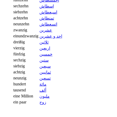
اخمسطاش
sechzehn
اسطاش
siebzehn
اسبعطاش
achtzehn
تمنطاش
neunzehn
اتسعطاش
zwanzig
عشرين
einundzwanzig
احد و عشرين
dreißig
ثلاثين
vierzig
اربعين
fünfzig
خمسين
sechzig
ستين
siebzig
سبعين
achtzig
ثمانيين
neunzig
تسعين
hundert
مائة
tausend
ألف
eine Million
مليون
ein paar
زوج