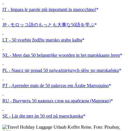
IT - Impara le parole più importanti in marocchino!
JP - モロッコ語のもっとも大事な50語を学ぶ
LT - 50 svarbių žodžių maroko arabų kalba
NL - Meer dan 50 belangrijke woorden in het marokkaans leren
PL - Naucz się ponad 50 najważniejszych słów po marokańsku
PT - Aprender mais de 50 palavras em Árabe Marroquino
RU - Выучить 50 важных слов на арабском (Марокко)
SE - Lär dig mer än 50 ord på marockanska