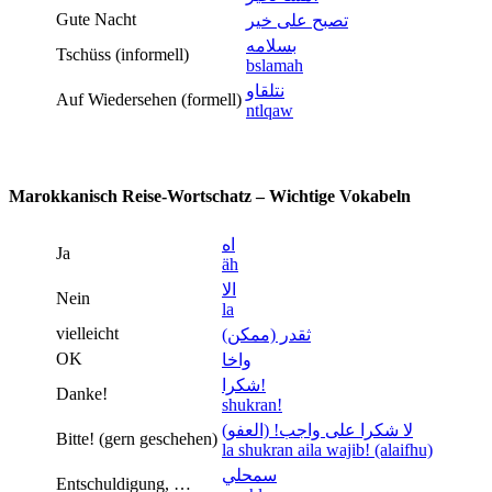
Gute Nacht
تصبح على خير
بسلامه
Tschüss (informell)
bslamah
نتلقاو
Auf Wiedersehen (formell)
ntlqaw
Marokkanisch Reise-Wortschatz – Wichtige Vokabeln
اه
Ja
äh
الا
Nein
la
vielleicht
ثقدر (ممكن)
OK
واخا
شكرا!
Danke!
shukran!
لا شكرا على واجب! (العفو)
Bitte! (gern geschehen)
la shukran aila wajib! (alaifhu)
سمحلي
Entschuldigung, …