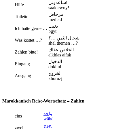
ساعدوني!
Hilfe
saaidewny!
مرحاض
Toilette
merhad
بغيت
Ich hätte gerne …
bgyt
شحال الثمن …؟
Was kostet …?
shäl themen …?
الخلاص عفاك
Zahlen bitte!
alkhlas aifak
الدخول
Eingang
dokhul
الخروج
Ausgang
khoruzj
Marokkanisch Reise-Wortschatz – Zahlen
واحد
eins
wähd
جوج
zwei