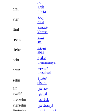
juj
ثلاثة
drei
thleta
اربعة
vier
rbaa
خمسة
fünf
khmsa
ستة
sechs
sta
سبعة
sieben
sbaa
ثمانية
acht
themmanya
ثسعود
neun
thesaiwd
عشرة
zehn
eishra
elf
حداش
zwölf
اتناش
dreizehn
تلطاش
vierzehn
اربعطاش
fünfzehn