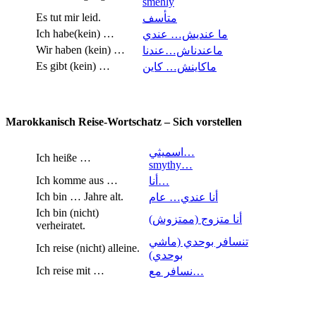
smehly
Es tut mir leid.
متأسف
Ich habe(kein) …
ما عنديش… عندي
Wir haben (kein) …
ماعندناش…عندنا
Es gibt (kein) …
ماكاينش… كاين
Marokkanisch Reise-Wortschatz – Sich vorstellen
اسميثي…
Ich heiße …
smythy…
Ich komme aus …
أنا…
Ich bin … Jahre alt.
أنا عندي… عام
Ich bin (nicht)
أنا متزوج (ممتزوش)
verheiratet.
تنسافر بوحدي (ماشي
Ich reise (nicht) alleine.
بوحدي)
Ich reise mit …
نسافر مع…