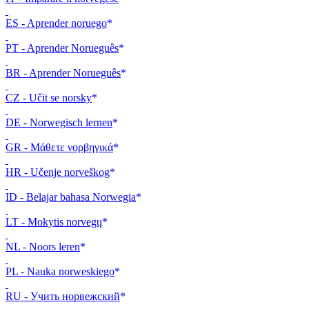
ES - Aprender noruego
PT - Aprender Norueguês
BR - Aprender Norueguês
CZ - Učit se norsky
DE - Norwegisch lernen
GR - Μάθετε νορβηγικά
HR - Učenje norveškog
ID - Belajar bahasa Norwegia
LT - Mokytis norvegų
NL - Noors leren
PL - Nauka norweskiego
RU - Учить норвежский