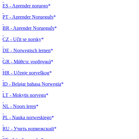
ES - Aprender noruego
PT - Aprender Norueguês
BR - Aprender Norueguês
CZ - Učit se norsky
DE - Norwegisch lernen
GR - Μάθετε νορβηγικά
HR - Učenje norveškog
ID - Belajar bahasa Norwegia
LT - Mokytis norvegų
NL - Noors leren
PL - Nauka norweskiego
RU - Учить норвежский