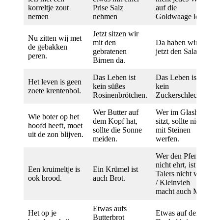
korreltje zout
Prise Salz
auf die
nemen
nehmen
Goldwaage legen
Jetzt sitzen wir
Nu zitten wij met
mit den
Da haben wir
de gebakken
gebratenen
jetzt den Salat.
peren.
Birnen da.
Das Leben ist
Das Leben ist
Het leven is geen
kein süßes
kein
zoete krentenbol.
Rosinenbrötchen.
Zuckerschlecken.
Wer Butter auf
Wer im Glashaus
Wie boter op het
dem Kopf hat,
sitzt, sollte nicht
hoofd heeft, moet
sollte die Sonne
mit Steinen
uit de zon blijven.
meiden.
werfen.
Wer den Pfennig
nicht ehrt, ist des
Een kruimeltje is
Ein Krümel ist
Talers nicht wert.
ook brood.
auch Brot.
/ Kleinvieh
macht auch Mist.
Etwas aufs
Het op je
Etwas auf den
Butterbrot