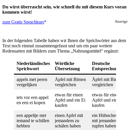
Du wirst überrascht sein, wie schnell du mit diesem Kurs voran
kommen wirst!
zum Gratis Sprachkurs
Anzeige
In der folgenden Tabelle haben wir Ihnen die Sprichwörter aus dem
Text noch einmal zusammengefasst und um ein paar weitere
Redensarten mit Bildern zum Thema „Nahrungsmittel“ ergänzt:
Niederländisches
Wörtliche
Deutsche
Sprichwort
Übersetzung
Entsprechung
appels met peren
Äpfel mit Birnen
Äpfel mit Birnen
vergelijken
vergleichen
vergleichen
etwas für einen
etwas für einen
iets vor een appel
Apfel und ein Ei
Apfel und ein Ei
en een ei kopen
kaufen
kaufen
een appeltje met
einen Apfel mit
ein Hühnchen
iemand te schillen
jemandem zu
mit jemandem zu
hebben
schälen haben
rupfen haben