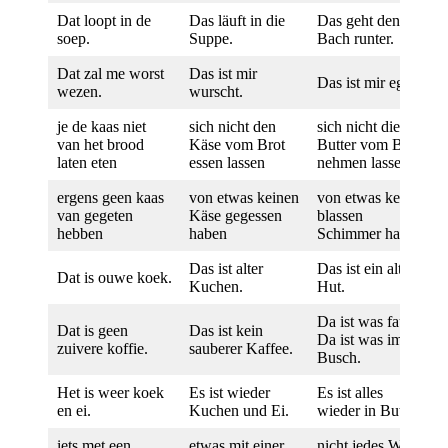
Dat loopt in de
Das läuft in die
Das geht den
soep.
Suppe.
Bach runter.
Dat zal me worst
Das ist mir
Das ist mir egal.
wezen.
wurscht.
je de kaas niet
sich nicht den
sich nicht die
van het brood
Käse vom Brot
Butter vom Brot
laten eten
essen lassen
nehmen lassen
ergens geen kaas
von etwas keinen
von etwas keinen
van gegeten
Käse gegessen
blassen
hebben
haben
Schimmer haben
Das ist alter
Das ist ein alter
Dat is ouwe koek.
Kuchen.
Hut.
Da ist was faul. /
Dat is geen
Das ist kein
Da ist was im
zuivere koffie.
sauberer Kaffee.
Busch.
Het is weer koek
Es ist wieder
Es ist alles
en ei.
Kuchen und Ei.
wieder in Butter.
iets met een
etwas mit einer
nicht jedes Wort