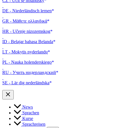
CZ - Učit se holandsky
DE - Niederländisch lernen
GR - Μάθετε ολλανδικά
HR - Učenje nizozemskog
ID - Belajar bahasa Belanda
LT - Mokytis nyderlandų
PL - Nauka holenderskiego
RU - Учить нидерландский
SE - Lär dig nederländska
News
Sprachen
Kurse
Sprachreisen