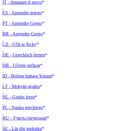
IT - Imparare il greco
ES - Aprender griego
PT - Aprender Grego
BR - Aprender Grego
CZ - Učit se řecky
DE - Griechisch lernen
HR - Učenje grčkog
ID - Belajar bahasa Yunani
LT - Mokytis graikų
NL - Grieks leren
PL - Nauka greckiego
RU - Учить греческий
SE - Lär dig grekiska