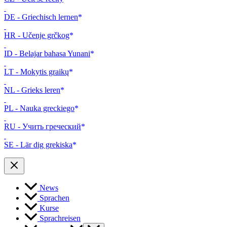
DE - Griechisch lernen
HR - Učenje grčkog
ID - Belajar bahasa Yunani
LT - Mokytis graikų
NL - Grieks leren
PL - Nauka greckiego
RU - Учить греческий
SE - Lär dig grekiska
News
Sprachen
Kurse
Sprachreisen