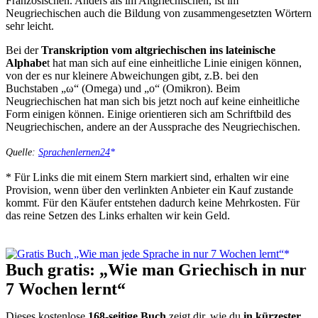
Französischen. Anders als im Altgriechischen, ist im
Neugriechischen auch die Bildung von zusammengesetzten Wörtern
sehr leicht.
Bei der
Transkription vom altgriechischen ins lateinische
Alphabe
t hat man sich auf eine einheitliche Linie einigen können,
von der es nur kleinere Abweichungen gibt, z.B. bei den
Buchstaben „ω“ (Omega) und „ο“ (Omikron). Beim
Neugriechischen hat man sich bis jetzt noch auf keine einheitliche
Form einigen können. Einige orientieren sich am Schriftbild des
Neugriechischen, andere an der Aussprache des Neugriechischen.
Quelle:
Sprachenlernen24
* Für Links die mit einem Stern markiert sind, erhalten wir eine
Provision, wenn über den verlinkten Anbieter ein Kauf zustande
kommt. Für den Käufer entstehen dadurch keine Mehrkosten. Für
das reine Setzen des Links erhalten wir kein Geld.
Buch gratis: „Wie man Griechisch in nur
7 Wochen lernt“
Dieses kostenlose
168-seitige Buch
zeigt dir, wie du
in kürzester