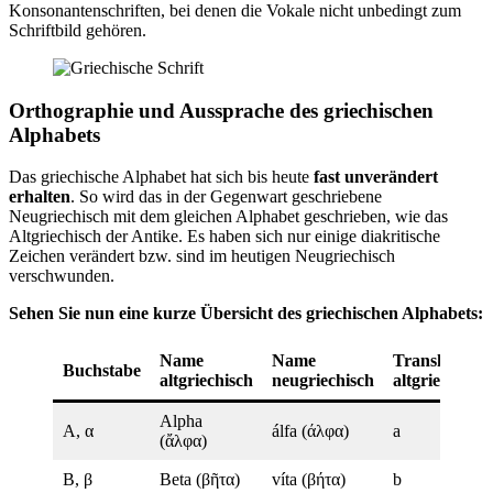
Konsonantenschriften, bei denen die Vokale nicht unbedingt zum
Schriftbild gehören.
Orthographie und Aussprache des griechischen
Alphabets
Das griechische Alphabet hat sich bis heute
fast unverändert
erhalten
. So wird das in der Gegenwart geschriebene
Neugriechisch mit dem gleichen Alphabet geschrieben, wie das
Altgriechisch der Antike. Es haben sich nur einige diakritische
Zeichen verändert bzw. sind im heutigen Neugriechisch
verschwunden.
Sehen Sie nun eine kurze Übersicht des griechischen Alphabets:
Name
Name
Transkriptio
Buchstabe
altgriechisch
neugriechisch
altgriechisch
Alpha
A, α
álfa (άλφα)
a
(ἄλφα)
B, β
Beta (βῆτα)
víta (βήτα)
b