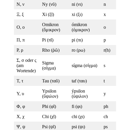
Ν, ν
Ny (νῦ)
ni (νι)
n
Ξ, ξ
Xi (ξῖ)
xi (ξι)
x
Omikron
ómikron
Ο, ο
o
(ὄμικρον)
(όμικρον)
Π, π
Pi (πῖ)
pi (πι)
p
Ρ, ρ
Rho (ῥῶ)
ro (ρω)
r(h)
Σ, σ oder ς
Sigma
(am
sígma (σίγμα)
s
(σίγμα)
Wortende)
Τ, τ
Tau (ταῦ)
taf (ταυ)
t
Ypsilon
ýpsilon
Υ, υ
y
(ὔψιλον)
(ύψιλον)
Φ, φ
Phi (φῖ)
fi (φι)
ph
Χ, χ
Chi (χῖ)
chi (χι)
ch
Ψ, ψ
Psi (ψῖ)
psi (ψι)
ps