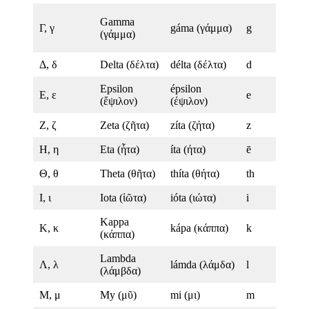
Gamma
Γ, γ
gáma (γάμμα)
g
(γάμμα)
Δ, δ
Delta (δέλτα)
délta (δέλτα)
d
Epsilon
épsilon
Ε, ε
e
(ἔψιλον)
(έψιλον)
Ζ, ζ
Zeta (ζῆτα)
zíta (ζήτα)
z
Η, η
Eta (ἦτα)
íta (ήτα)
ē
Θ, θ
Theta (θῆτα)
thíta (θήτα)
th
Ι, ι
Iota (ἰῶτα)
ióta (ιώτα)
i
Kappa
Κ, κ
kápa (κάππα)
k
(κάππα)
Lambda
Λ, λ
lámda (λάμδα)
l
(λάμβδα)
Μ, μ
My (μῦ)
mi (μι)
m