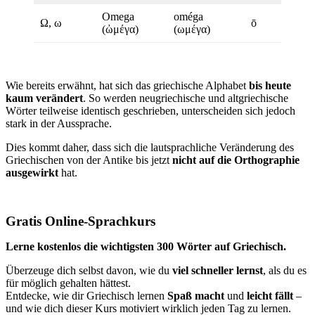
Omega
oméga
Ω, ω
ō
(ὠμέγα)
(ωμέγα)
Wie bereits erwähnt, hat sich das griechische Alphabet
bis heute
kaum verändert
. So werden neugriechische und altgriechische
Wörter teilweise identisch geschrieben, unterscheiden sich jedoch
stark in der Aussprache.
Dies kommt daher, dass sich die lautsprachliche Veränderung des
Griechischen von der Antike bis jetzt
nicht auf die Orthographie
ausgewirkt
hat.
Gratis Online-Sprachkurs
Lerne kostenlos die wichtigsten 300 Wörter auf Griechisch.
Überzeuge dich selbst davon, wie du
viel schneller lernst
, als du es
für möglich gehalten hättest.
Entdecke, wie dir Griechisch lernen
Spaß macht
und
leicht fällt
–
und wie dich dieser Kurs motiviert wirklich jeden Tag zu lernen.