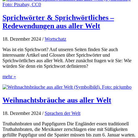
Deine
Vokabeln
für
Sprichwörter & Sprichwörtliches –
den
Redewendungen aus aller Welt
perfekten
Urlaub
18. Dezember 2024
/
Wortschatz
Was ist ein Sprichwort? Auf unseren Seiten finden Sie auch
interessante Artikel und Glossen über Sprichwörter und
Sprichwörtliches aus aller Welt. Aber zunächst fragen wir Sie: Wie
würden Sie denn ein Sprichwort definieren?
Sprichwörter
mehr »
&
Sprichwörtliches
–
Redewendungen
Weihnachtsbräuche aus aller Welt
aus
aller
18. Dezember 2024
/
Sprachen der Welt
Welt
Truthahnbraten und Pappfiguren Die Engländer essen traditionell
Truthahnbraten, die Mexikaner zerschlagen eine mit Süßigkeiten
gefüllte Pappfigur und die Spanier müssen bis zum 6. Januar warten.