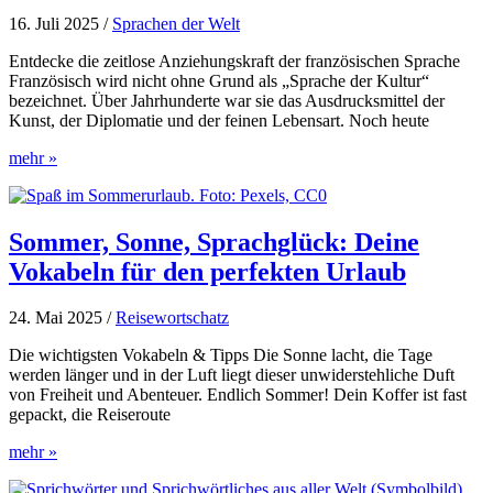
System
16. Juli 2025
/
Sprachen der Welt
Entdecke die zeitlose Anziehungskraft der französischen Sprache
Französisch wird nicht ohne Grund als „Sprache der Kultur“
bezeichnet. Über Jahrhunderte war sie das Ausdrucksmittel der
Kunst, der Diplomatie und der feinen Lebensart. Noch heute
Französisch:
mehr »
Die
Sprache
der
Kultur,
Sommer, Sonne, Sprachglück: Deine
Kunst
Vokabeln für den perfekten Urlaub
und
Diplomatie
24. Mai 2025
/
Reisewortschatz
Die wichtigsten Vokabeln & Tipps Die Sonne lacht, die Tage
werden länger und in der Luft liegt dieser unwiderstehliche Duft
von Freiheit und Abenteuer. Endlich Sommer! Dein Koffer ist fast
gepackt, die Reiseroute
Sommer,
mehr »
Sonne,
Sprachglück: