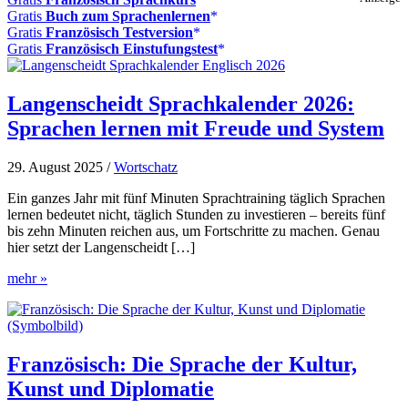
Gratis
Buch zum Sprachenlernen
Gratis
Französisch Testversion
Gratis
Französisch Einstufungstest
Langenscheidt Sprachkalender 2026:
Sprachen lernen mit Freude und System
29. August 2025
/
Wortschatz
Ein ganzes Jahr mit fünf Minuten Sprachtraining täglich Sprachen
lernen bedeutet nicht, täglich Stunden zu investieren – bereits fünf
bis zehn Minuten reichen aus, um Fortschritte zu machen. Genau
hier setzt der Langenscheidt […]
Langenscheidt
mehr »
Sprachkalender
2026:
Sprachen
lernen
mit
Französisch: Die Sprache der Kultur,
Freude
Kunst und Diplomatie
und