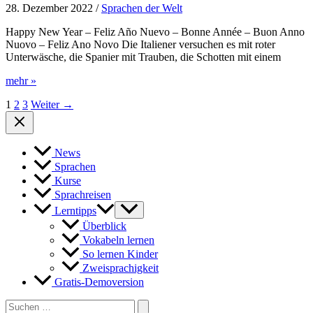
28. Dezember 2022
/
Sprachen der Welt
Happy New Year – Feliz Año Nuevo – Bonne Année – Buon Anno
Nuovo – Feliz Ano Novo Die Italiener versuchen es mit roter
Unterwäsche, die Spanier mit Trauben, die Schotten mit einem
Traditionelle
mehr »
und
1
2
3
Weiter
→
verrückte
Silvesterbräuche
aus
aller
News
Welt
Sprachen
Kurse
Sprachreisen
Lerntipps
Überblick
Vokabeln lernen
So lernen Kinder
Zweisprachigkeit
Gratis-Demoversion
Search