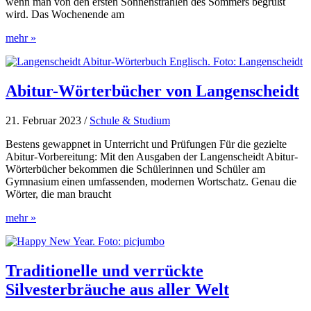
wenn man von den ersten Sonnenstrahlen des Sommers begrüßt
wird. Das Wochenende am
Eine
mehr »
Reise
durch
die
Eisdielen
Abitur-Wörterbücher von Langenscheidt
der
Welt
21. Februar 2023
/
Schule & Studium
Bestens gewappnet in Unterricht und Prüfungen Für die gezielte
Abitur-Vorbereitung: Mit den Ausgaben der Langenscheidt Abitur-
Wörterbücher bekommen die Schülerinnen und Schüler am
Gymnasium einen umfassenden, modernen Wortschatz. Genau die
Wörter, die man braucht
Abitur-
mehr »
Wörterbücher
von
Langenscheidt
Traditionelle und verrückte
Silvesterbräuche aus aller Welt