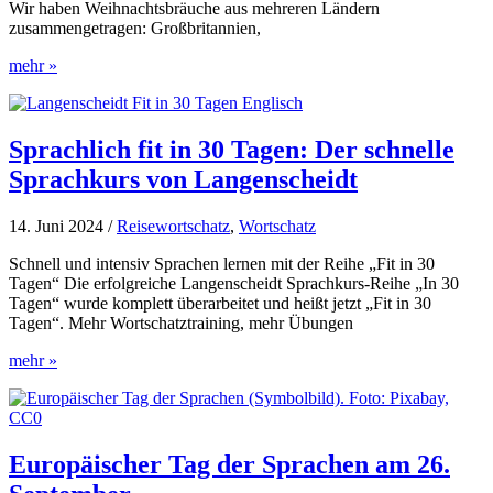
Wir haben Weihnachtsbräuche aus mehreren Ländern
zusammengetragen: Großbritannien,
Weihnachtsbräuche
mehr »
aus
aller
Welt
Sprachlich fit in 30 Tagen: Der schnelle
Sprachkurs von Langenscheidt
14. Juni 2024
/
Reisewortschatz
,
Wortschatz
Schnell und intensiv Sprachen lernen mit der Reihe „Fit in 30
Tagen“ Die erfolgreiche Langenscheidt Sprachkurs-Reihe „In 30
Tagen“ wurde komplett überarbeitet und heißt jetzt „Fit in 30
Tagen“. Mehr Wortschatztraining, mehr Übungen
Sprachlich
mehr »
fit
in
30
Tagen:
Der
Europäischer Tag der Sprachen am 26.
schnelle