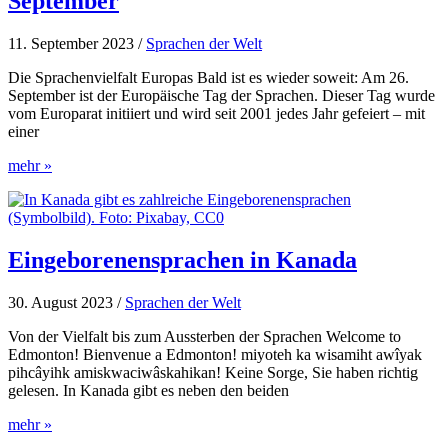
September
Sprachkurs
von
Langenscheidt
11. September 2023
/
Sprachen der Welt
Die Sprachenvielfalt Europas Bald ist es wieder soweit: Am 26.
September ist der Europäische Tag der Sprachen. Dieser Tag wurde
vom Europarat initiiert und wird seit 2001 jedes Jahr gefeiert – mit
einer
Europäischer
mehr »
Tag
der
Sprachen
am
26.
Eingeborenensprachen in Kanada
September
30. August 2023
/
Sprachen der Welt
Von der Vielfalt bis zum Aussterben der Sprachen Welcome to
Edmonton! Bienvenue a Edmonton! miyoteh ka wisamiht awîyak
pihcâyihk amiskwaciwâskahikan! Keine Sorge, Sie haben richtig
gelesen. In Kanada gibt es neben den beiden
Eingeborenensprachen
mehr »
in