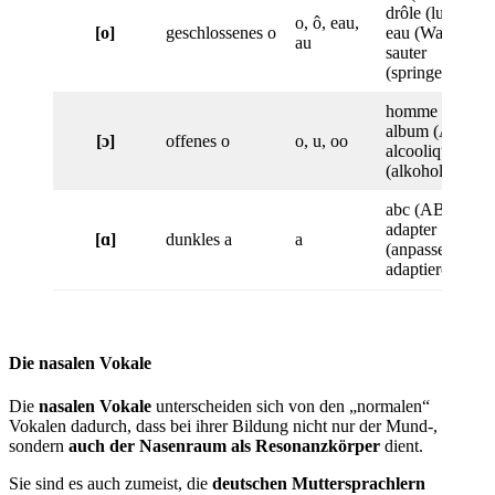
drôle (lustig),
o, ô, eau,
[o]
geschlossenes o
eau (Wasser),
au
sauter
(springen)
homme (Mann)
album (Album)
[ɔ]
offenes o
o, u, oo
alcoolique
(alkoholisch)
abc (ABC),
adapter
[ɑ]
dunkles a
a
(anpassen,
adaptieren)
Die nasalen Vokale
Die
nasalen Vokale
unterscheiden sich von den „normalen“
Vokalen dadurch, dass bei ihrer Bildung nicht nur der Mund-,
sondern
auch der Nasenraum als Resonanzkörper
dient.
Sie sind es auch zumeist, die
deutschen Muttersprachlern