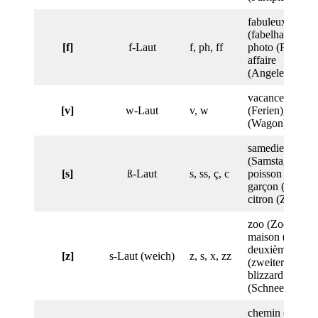
fabuleux
(fabelhaft),
[f]
f-Laut
f, ph, ff
photo (Foto),
affaire
(Angelegenheit
vacances
[v]
w-Laut
v, w
(Ferien), wago
(Wagon)
samedie
(Samstag),
[s]
ß-Laut
s, ss, ç, c
poisson (Fisch)
garçon (Junge),
citron (Zitrone)
zoo (Zoo),
maison (Haus),
deuxième
[z]
s-Laut (weich)
z, s, x, zz
(zweiter),
blizzard
(Schneesturm)
chemin (Weg),