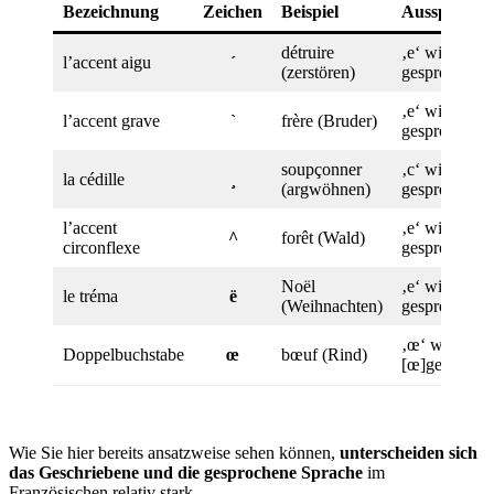
Bezeichnung
Zeichen
Beispiel
Aussprache
détruire
‚e‘ wird als [
l’accent aigu
´
(zerstören)
gesprochen
‚e‘ wird als [
l’accent grave
`
frère (Bruder)
gesprochen
soupçonner
‚c‘ wird als [
la cédille
¸
(argwöhnen)
gesprochen
l’accent
‚e‘ wird als [
^
forêt (Wald)
circonflexe
gesprochen
Noël
‚e‘ wird als [
le tréma
ë
(Weihnachten)
gesprochen
‚œ‘ wird als
Doppelbuchstabe
œ
bœuf (Rind)
[œ]gesproch
Wie Sie hier bereits ansatzweise sehen können,
unterscheiden sich
das Geschriebene und die gesprochene Sprache
im
Französischen relativ stark.