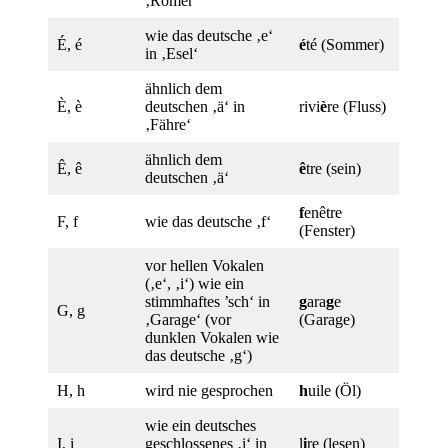
‚Römer‘
wie das deutsche ‚e‘
É, é
é
té (Sommer)
in ‚Esel‘
ähnlich dem
È, è
deutschen ‚ä‘ in
rivi
è
re (Fluss)
‚Fähre‘
ähnlich dem
Ê, ê
ê
tre (sein)
deutschen ‚ä‘
f
enêtre
F, f
wie das deutsche ‚f‘
(Fenster)
vor hellen Vokalen
(‚e‘, ‚i‘) wie ein
stimmhaftes ’sch‘ in
g
ara
g
e
G, g
‚Garage‘ (vor
(Garage)
dunklen Vokalen wie
das deutsche ‚g‘)
H, h
wird nie gesprochen
h
uile (Öl)
wie ein deutsches
I, i
geschlossenes ‚i‘ in
l
i
re (lesen)