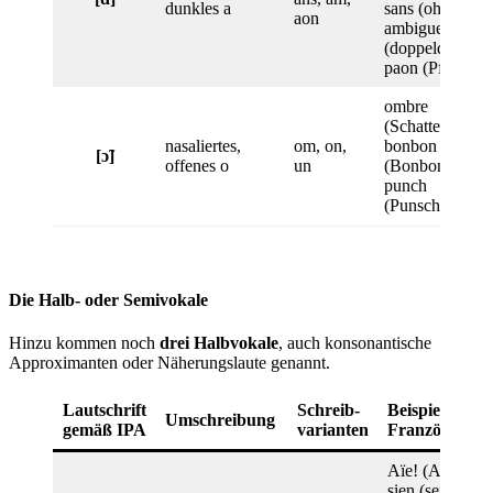
dunkles a
sans (ohne),
aon
ambigue
(doppeldeutig),
paon (Pfau)
ombre
(Schatten),
nasaliertes,
om, on,
bonbon
[ɔ̃]
offenes o
un
(Bonbon),
punch
(Punsch)
Die Halb- oder Semivokale
Hinzu kommen noch
drei Halbvokale
, auch konsonantische
Approximanten oder Näherungslaute genannt.
Lautschrift
Schreib-
Beispiel:
Umschreibung
gemäß IPA
varianten
Französisch
Aïe! (Aua!),
sien (sein/ihr),