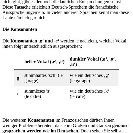
nicht gibt, gibt es dennoch die lautlichen Entsprechungen selbst.
Diese Tatsache erleichtert Deutsch-Sprechern die französische
Aussprache ungemein. In vielen anderen Sprachen kennt man diese
Laute nämlich gar nicht.
Die Konsonanten
Die
Konsonanten ‚g‘ und ‚c‘
werden je nachdem, welcher Vokal
ihnen folgt unterschiedlich ausgesprochen:
dunkler Vokal (‚a‘, ‚o‘,
heller Vokal (‚e‘, ‚i‘)
‚u‘)
stimmhaftes ’sch‘ (le
wie ein deutsches ‚g‘
g
gara
ge
)
(le
ga
rage)
stimmloses ’s‘
wie ein deutsches ‚k‘
c
(le
ci
dre)
(le
ca
fé)
Die weiteren
Konsonanten
im Französischen dürften Ihnen
weniger Probleme bereiten, da sie im Großen und Ganzen
genauso
gesprochen werden wie im Deutschen
. Doch sehen Sie selbst…