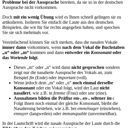
Probleme bei der Aussprache
bereiten, da sie so in der deutschen
Aussprache nicht vorkommen.
Doch
mit ein wenig Übung
wird es Ihnen schnell gelingen sie zu
artikulieren. Isolieren Sie einfach die Laute aus den deutschen
Beispielen, die wir für Sie rechts angegeben haben, und sprechen
Sie sie sich mehrmals vor.
Vereinfachend können Sie sich merken, dass die nasalen Vokale
immer dann
vorkommen, wenn
nach dem Vokal die Buchstaben
„n“ oder „m“
kommen und dann
entweder ein
Konsonant
oder
das
Wortende
folgt
.
Dieses „m“ oder „n“ wird dann
nicht gesprochen
sondern
zeigt nur die nasalierte Aussprache des Vokals an, zum
Beispiel
fin
(Ende) oder
important
(voll).
Wenn jedoch dem „m“ oder „n“
noch einmal derselbe
Konsonant
oder ein Vokal folgt, wird der Laut
nicht
nasaliert
, wie z.B. in
femme
(Frau) oder
une
(eine).
Ausnahmen bilden die Präfixe
em
-,
en
-, seltener
im
-:
Folgt ihnen noch einmal der gleiche Konsonant, bleibt die
Nasalierung bestehen, wie z.B. bei
emménager
(einziehen),
ennuyer
(langweilen) oder
immanquable
(unvermeidbar).
In der Lautschrift wird die nasale Aussprache der Laute durch die