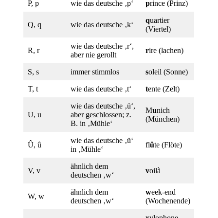
P, p
wie das deutsche ‚p‘
p
rince (Prinz)
q
uartier
Q, q
wie das deutsche ‚k‘
(Viertel)
wie das deutsche ‚r‘,
R, r
r
ire (lachen)
aber nie gerollt
S, s
immer stimmlos
s
oleil (Sonne)
T, t
wie das deutsche ‚t‘
t
ente (Zelt)
wie das deutsche ‚ü‘,
M
u
nich
U, u
aber geschlossen; z.
(München)
B. in ‚Mühle‘
wie das deutsche ‚ü‘
Û, û
fl
û
te (Flöte)
in ‚Mühle‘
ähnlich dem
V, v
v
oilà
deutschen ‚w‘
ähnlich dem
w
eek-end
W, w
deutschen ‚w‘
(Wochenende)
x
ylophone