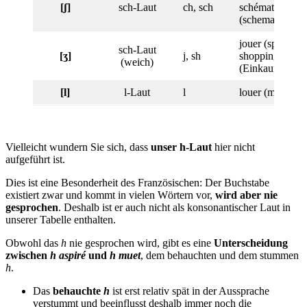
[ʃ]
sch-Laut
ch, sch
schématique
(schematisch)
jouer (spielen),
sch-Laut
[ʒ]
j, sh
shopping
(weich)
(Einkaufen)
[l]
l-Laut
l
louer (mieten)
Vielleicht wundern Sie sich, dass
unser h-Laut
hier nicht
aufgeführt ist.
Dies ist eine Besonderheit des Französischen: Der Buchstabe
existiert zwar und kommt in vielen Wörtern vor,
wird aber nie
gesprochen
. Deshalb ist er auch nicht als konsonantischer Laut in
unserer Tabelle enthalten.
Obwohl das
h
nie gesprochen wird, gibt es eine
Unterscheidung
zwischen
h aspiré
und
h muet
, dem behauchten und dem stummen
h
.
Das
behauchte
h
ist erst relativ spät in der Aussprache
verstummt und beeinflusst deshalb immer noch die