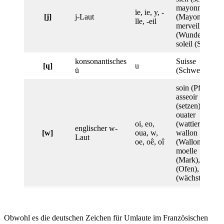
mayonnaise
ïe, ie, y, -
[j]
j-Laut
(Mayonnaise),
lle, -eil
merveille
(Wunder),
soleil (Sonne)
konsonantisches
Suisse
[ɥ]
u
ü
(Schweiz)
soin (Pflege),
asseoir
(setzen),
ouater
oi, eo,
(wattieren) ,
englischer w-
[w]
oua, w,
wallon
Laut
oe, oê, oî
(Wallone),
moelle
(Mark), poêle
(Ofen), croît
(wächst)
Obwohl es die deutschen Zeichen für Umlaute im Französischen