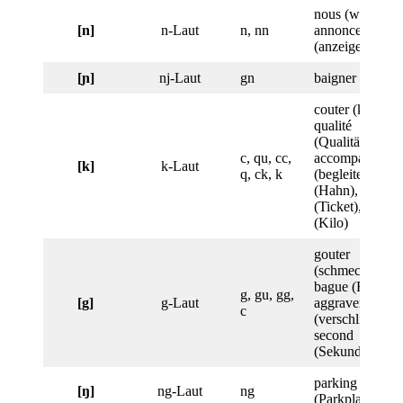
nous (wir),
[n]
n-Laut
n, nn
annoncer
(anzeigen)
[ɲ]
nj-Laut
gn
baigner (baden)
couter (kosten),
qualité
(Qualität),
c, qu, cc,
accompagner
[k]
k-Laut
q, ck, k
(begleiten), coq
(Hahn), ticket
(Ticket), kilo
(Kilo)
gouter
(schmecken),
bague (Ring),
g, gu, gg,
[g]
g-Laut
aggraver
c
(verschlimmern
second
(Sekunde)
parking
[ŋ]
ng-Laut
ng
(Parkplatz)