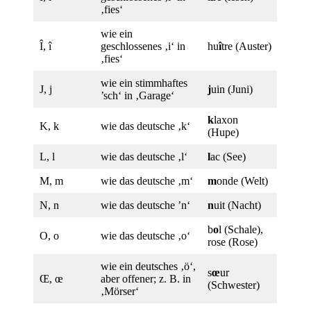
‚fies‘
wie ein
Î, î
geschlossenes ‚i‘ in
hu
î
tre (Auster)
‚fies‘
wie ein stimmhaftes
J, j
j
uin (Juni)
’sch‘ in ‚Garage‘
k
laxon
K, k
wie das deutsche ‚k‘
(Hupe)
L, l
wie das deutsche ‚l‘
l
ac (See)
M, m
wie das deutsche ‚m‘
m
onde (Welt)
N, n
wie das deutsche ’n‘
n
uit (Nacht)
b
o
l (Schale),
O, o
wie das deutsche ‚o‘
rose (Rose)
wie ein deutsches ‚ö‘,
s
œ
ur
Œ, œ
aber offener; z. B. in
(Schwester)
‚Mörser‘