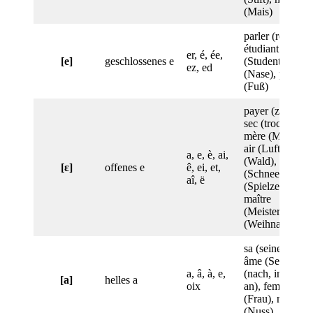
(Mais)
parler (reden),
étudiant
er, é, ée,
[e]
geschlossenes e
(Student), nez
ez, ed
(Nase), pied
(Fuß)
payer (zahlen),
sec (trocken),
mère (Mutter),
air (Luft), forêt
a, e, è, ai,
(Wald), neige
[ɛ]
offenes e
ê, ei, et,
(Schnee), jouet
aî, ë
(Spielzeug),
maître
(Meister), Noël
(Weihnachten)
sa (seine/ihre),
âme (Seele), à
a, â, à, e,
(nach, in, auf,
[a]
helles a
oix
an), femme
(Frau), noix
(Nuss)