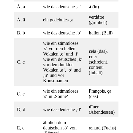
À, à
wie das deutsche ‚a‘
à
(in)
verd
â
tre
Â, â
ein gedehntes ‚a‘
(grünlich)
B, b
wie das deutsche ‚b‘
b
allon (Ball)
wie ein stimmloses
’s‘ vor den hellen
c
ela (das),
Vokalen ‚e‘ und ‚i‘
c
rier
wie ein deutsches ‚k‘
C, c
(schreien),
vor den dunklen
c
ontenu
Vokalen ‚a‘, ‚o‘ und
(Inhalt)
‚u‘ und vor
Konsonanten
wie ein stimmloses
Fran
ç
ois,
ç
a
Ç, ç
’s‘ in ‚Sonne‘
(das)
d
îner
D, d
wie das deutsche ‚d‘
(Abendessen)
ähnlich dem
E, e
deutschen ‚ö‘ von
r
e
nard (Fuchs)