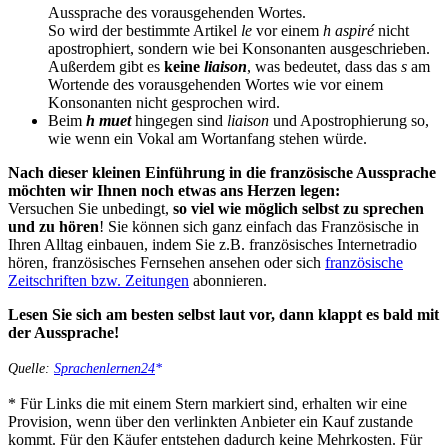
Aussprache des vorausgehenden Wortes.
So wird der bestimmte Artikel
le
vor einem
h aspiré
nicht
apostrophiert, sondern wie bei Konsonanten ausgeschrieben.
Außerdem gibt es
keine
liaison
, was bedeutet, dass das
s
am
Wortende des vorausgehenden Wortes wie vor einem
Konsonanten nicht gesprochen wird.
Beim
h muet
hingegen sind
liaison
und Apostrophierung so,
wie wenn ein Vokal am Wortanfang stehen würde.
Nach dieser kleinen Einführung in die französische Aussprache
möchten wir Ihnen noch etwas ans Herzen legen:
Versuchen Sie unbedingt,
so viel wie möglich selbst zu sprechen
und zu hören
! Sie können sich ganz einfach das Französische in
Ihren Alltag einbauen, indem Sie z.B. französisches Internetradio
hören, französisches Fernsehen ansehen oder sich
französische
Zeitschriften bzw. Zeitungen
abonnieren.
Lesen Sie sich am besten selbst laut vor, dann klappt es bald mit
der Aussprache!
Quelle:
Sprachenlernen24
* Für Links die mit einem Stern markiert sind, erhalten wir eine
Provision, wenn über den verlinkten Anbieter ein Kauf zustande
kommt. Für den Käufer entstehen dadurch keine Mehrkosten. Für