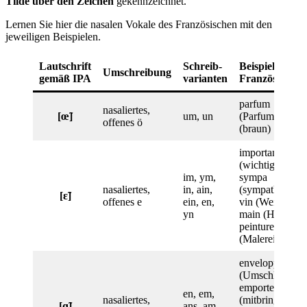
Tilde über den Zeichen
gekennzeichnet.
Lernen Sie hier die nasalen Vokale des Französischen mit den
jeweiligen Beispielen.
Lautschrift
Schreib-
Beispiel:
Umschreibung
gemäß IPA
varianten
Französisch
parfum
nasaliertes,
[œ̃]
um, un
(Parfum), brun
offenes ö
(braun)
important
(wichtig),
im, ym,
sympa
nasaliertes,
in, ain,
(sympathisch),
[ɛ̃]
offenes e
ein, en,
vin (Wein),
yn
main (Hand),
peinture
(Malerei)
enveloppe
(Umschlag),
emporter
en, em,
nasaliertes,
(mitbringen),
[ɑ̃]
ans, am,