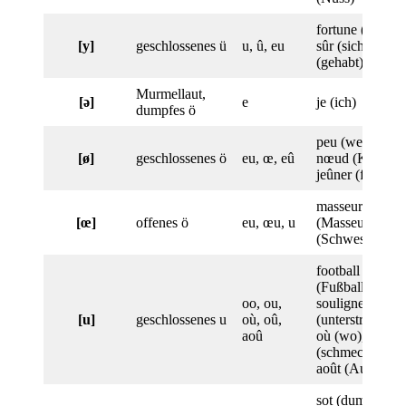
fortune (Glück)
[y]
geschlossenes ü
u, û, eu
sûr (sicher), eu
(gehabt)
Murmellaut,
[ə]
e
je (ich)
dumpfes ö
peu (wenig),
[ø]
geschlossenes ö
eu, œ, eû
nœud (Knoten)
jeûner (fasten)
masseur
[œ]
offenes ö
eu, œu, u
(Masseur), sœu
(Schwester)
football
(Fußball),
oo, ou,
souligner
[u]
geschlossenes u
où, oû,
(unterstreichen)
aoû
où (wo), goûter
(schmecken),
août (August)
sot (dumm),