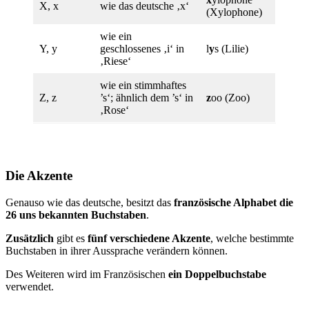
X, x
wie das deutsche ‚x‘
(Xylophone)
wie ein
Y, y
geschlossenes ‚i‘ in
l
y
s (Lilie)
‚Riese‘
wie ein stimmhaftes
Z, z
’s‘; ähnlich dem ’s‘ in
z
oo (Zoo)
‚Rose‘
Die Akzente
Genauso wie das deutsche, besitzt das
französische Alphabet die
26 uns bekannten Buchstaben
.
Zusätzlich
gibt es
fünf verschiedene Akzente
, welche bestimmte
Buchstaben in ihrer Aussprache verändern können.
Des Weiteren wird im Französischen
ein Doppelbuchstabe
verwendet.