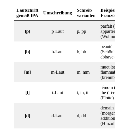
Lautschrift
Schreib-
Beispiel:
Umschreibung
gemäß IPA
varianten
Französisch
parfait (perfekt)
[p]
p-Laut
p, pp
appartement
(Wohnung)
beauté
[b]
b-Laut
b, bb
(Schönheit),
abbaye (Abtei)
muet (stumm),
[m]
m-Laut
m, mm
flammable
(brennbar)
témoin (Zeuge)
[t]
t-Laut
t, th, tt
thé (Tee), flotte
(Flotte)
demain
(morgen),
[d]
d-Laut
d, dd
addition
(Hinzufügung)