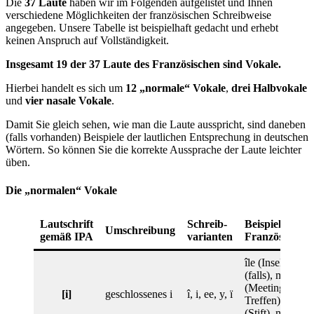
Die
37 Laute
haben wir im Folgenden aufgelistet und Ihnen
verschiedene Möglichkeiten der französischen Schreibweise
angegeben. Unsere Tabelle ist beispielhaft gedacht und erhebt
keinen Anspruch auf Vollständigkeit.
Insgesamt 19 der 37 Laute des Französischen sind Vokale.
Hierbei handelt es sich um
12 „normale“ Vokale
,
drei Halbvokale
und
vier nasale Vokale
.
Damit Sie gleich sehen, wie man die Laute ausspricht, sind daneben
(falls vorhanden) Beispiele der lautlichen Entsprechung in deutschen
Wörtern. So können Sie die korrekte Aussprache der Laute leichter
üben.
Die „normalen“ Vokale
Lautschrift
Schreib-
Beispiel:
Umschreibung
gemäß IPA
varianten
Französisch
île (Insel), si
(falls), meeting
(Meeting,
[i]
geschlossenes i
î, i, ee, y, ï
Treffen), stylo
(Stift), maïs