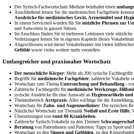
Der Syrisch-Fachwortschatz Medizin beinhaltet einen
umfangr
Anschließend lernen Sie die medizinischen Fachgebiete kennen
Ausdrücke für medizinisches Gerät, Arzneimittel und Hygi
In einem Serviceteil wurden für Sie
nützliche Phrasen zur Un
und Antworten in ganzen Sätzen.
Im Anschluss finden Sie in mehreren Lektionen viele nützlich
Verletzungen lernen Sie in eigenen Kapiteln dieses Vokabeltrain
Abgeschlossen wird dieser Vokabeltrainer mit vielen hilfreich
Gefühle
sowie vieles weitere mehr vorstellen.
Umfangreicher und praxisnaher Wortschatz
Der menschliche Körper
: Mehr als 200 syrische Fachbegriffe
Begriffe für
medizinische Fachgebiete
, zahlreiche Vokabeln v
Wortschatz zum Thema
Untersuchung und Behandlung
- vo
Zahlreiche Fachbegriffe für
medizinische Werkzeuge, Hilfsmi
syrische Ausdrücke für eine Auswahl an
Hygieneartikeln und
Themenbereich
Arztpraxis
: Alles wichtige für die Anmeldung
Wortschatz für
Zahn- und Augenmediziner
: Die syrischen B
Nützlicher Wortschatz zur Thematik
Notfall und Erste Hilfe
, 
Übersetzungen von
rund 80 Krankheiten
.
Zahlreiche Syrisch-Vokabeln zu den Themen
Schwangerschaf
Beratung
von Patientinnen und Patienten: Tipps zu Sport und 
Wortschatz zu den
Sinnen und Gefühlen
, zu den Körperfunkt