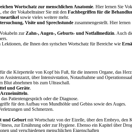
eichen Wortschatz zur menschlichen Anatomie
. Hier lernen Sie Vo
, ehe der Vokabeltrainer Sie mit den
Fachbegriffen für die Behandlu
eneartikel
sowie vieles weitere mehr.
tersuchung, Visite und Sprechstunde
zusammengestellt. Hier lernen 
e Vokabeln zur
Zahn-, Augen-, Geburts- und Notfallmedizin
. Auch di
ers.
en Lektionen, die Ihnen den syrischen Wortschatz für Bereiche wie
Ernä
 für die Körperteile von Kopf bis Fuß, für die inneren Organe, das Her
on Assistenzarzt, über Intensivstation, Notaufnahme und Operationssaal 
m Blut abnehmen bis zum Ultraschall.
ttel und Geräte
.
 Arzneimitteln
.
, das Patientengespräch oder die Diagnose.
egriffe für den Aufbau von Mundhöhle und Gebiss sowie des Auges.
Verletzungen und Schmerzen.
t und Geburt
mit Wortschatz von der Eizelle, über den Embryo, den Kr
Fitness, zur Ernährung oder zur Hygiene. Ebenso ein Kapitel über Dro
ionen und verschiedenen menschlichen Eigenschaften