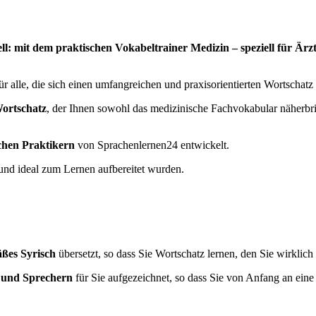
ell: mit dem praktischen Vokabeltrainer Medizin – speziell für Ä
für alle, die sich einen umfangreichen und praxisorientierten Wortschat
ortschatz
, der Ihnen sowohl das medizinische Fachvokabular näherbri
chen Praktikern
von Sprachenlernen24 entwickelt.
t und ideal zum Lernen aufbereitet wurden.
äßes Syrisch
übersetzt, so dass Sie Wortschatz lernen, den Sie wirklic
n und Sprechern
für Sie aufgezeichnet, so dass Sie von Anfang an ein