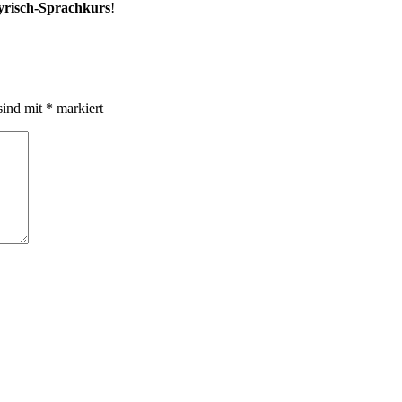
yrisch-Sprachkurs
!
sind mit
*
markiert