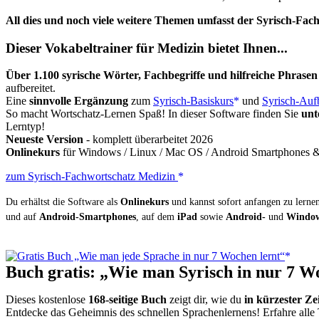
All dies und noch viele weitere Themen umfasst der Syrisch-Fac
Dieser Vokabeltrainer für Medizin bietet Ihnen...
Über 1.100 syrische Wörter, Fachbegriffe und hilfreiche Phrasen
aufbereitet.
Eine
sinnvolle Ergänzung
zum
Syrisch-Basiskurs
und
Syrisch-Auf
So macht Wortschatz-Lernen Spaß! In dieser Software finden Sie
unt
Lerntyp!
Neueste Version
- komplett überarbeitet 2026
Onlinekurs
für Windows / Linux / Mac OS / Android Smartphones & 
zum Syrisch-Fachwortschatz Medizin
Du erhältst die Software als
Onlinekurs
und kannst sofort anfangen zu lernen.
und auf
Android-Smartphones
, auf dem
iPad
sowie
Android-
und
Window
Buch gratis: „Wie man Syrisch in nur 7 W
Dieses kostenlose
168-seitige Buch
zeigt dir, wie du
in kürzester Ze
Entdecke das Geheimnis des schnellen Sprachenlernens! Erfahre alle 