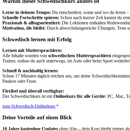
Warum dieser Schwedischkurs anders ist
Lerne in deinem Tempo:
Du entscheidest, wann und wo du lernst –
Schnelle Fortschritte spüren:
Schon nach kurzer Zeit kannst du erst
Praxisnah & alltagsorientiert:
Die Lektionen enthalten Redewendung
Motivation, die bleibt:
Durch abwechslungsreiche Übungen, Tests un
Schwedisch lernen mit Erfolg
Lernen mit Muttersprachlern:
Alle Inhalte wurden von
schwedischen Muttersprachlern
eingesproc
Trainer, sodass du auch unterwegs, im Auto oder beim Sport weiterler
Schnell & nachhaltig lernen:
Schon 17 Minuten täglich reichen aus, um deine Schwedischkenntnisse
Pauken oder Frust.
Flexibel und überall verfügbar:
Der Schwedischkurs ist ein
Onlinekurs für alle Geräte
: PC, Mac, T
zum Schwedisch-Onlinekurs
Deine Vorteile auf einen Blick
10 Jahre kostenlose Updates
ohne Abo – dein Kurs bleibt immer akt