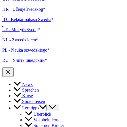
HR - Učenje švedskog
ID - Belajar bahasa Swedia
LT - Mokytis švedų
NL - Zweeds leren
PL - Nauka szwedzkiego
RU - Учить шведский
News
Sprachen
Kurse
Sprachreisen
Lerntipps
Überblick
Vokabeln lernen
So lernen Kinder