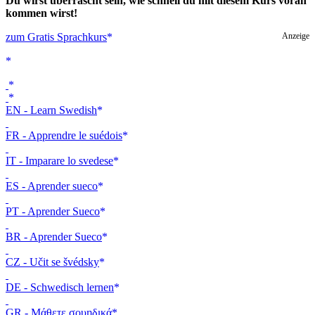
Du wirst überrascht sein, wie schnell du mit diesem Kurs voran
kommen wirst!
zum Gratis Sprachkurs
Anzeige
EN - Learn Swedish
FR - Apprendre le suédois
IT - Imparare lo svedese
ES - Aprender sueco
PT - Aprender Sueco
BR - Aprender Sueco
CZ - Učit se švédsky
DE - Schwedisch lernen
GR - Μάθετε σουηδικά