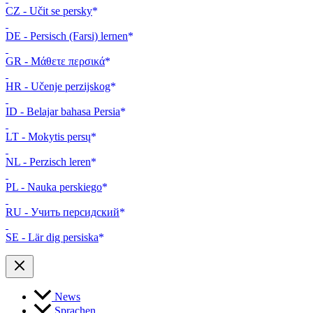
CZ - Učit se persky
DE - Persisch (Farsi) lernen
GR - Μάθετε περσικά
HR - Učenje perzijskog
ID - Belajar bahasa Persia
LT - Mokytis persų
NL - Perzisch leren
PL - Nauka perskiego
RU - Учить персидский
SE - Lär dig persiska
News
Sprachen