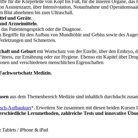
iffe für die Körperteile von Kopf bis Fuß, für die inneren Organe, das
on Assistenzarzt, über Intensivstation, Notaufnahme und Operationssaal 
m Blut abnehmen bis zum Ultraschall.
ttel und Geräte
.
und Arzneimitteln
.
, das Patientengespräch oder die Diagnose.
en Begriffe für den Aufbau von Mundhöhle und Gebiss sowie des Auges
Verletzungen und Schmerzen.
chaft und Geburt
mit Wortschatz von der Eizelle, über den Embryo, d
Fitness, zur Ernährung oder zur Hygiene. Ebenso ein Kapitel über Dro
ionen und verschiedenen menschlichen Eigenschaften
-Fachwortschatz Medizin.
rasen
aus dem Themenbereich Medizin sind inhaltlich durchdacht zusamm
isch-Aufbaukurs
. Erweitern Sie zusammen mit diesen beiden Kursen 
erschiedliche Lernmethoden, zahlreiche Tests und innovative Üb
Tablets / iPhone & iPad