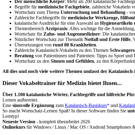
Der menschliche Körper
: Mehr als 200 katalanische Fachbegr
Begriffe für
medizinische Fachgebiete
, zahlreiche Vokabeln v
Wortschatz zum Thema
Untersuchung und Behandlung
- vo
Zahlreiche Fachbegriffe für
medizinische Werkzeuge, Hilfsmi
katalanische Ausdrücke für eine Auswahl an
Hygieneartikeln 
Themenbereich
Arztpraxis
: Alles wichtige für die Anmeldung
Wortschatz für
Zahn- und Augenmediziner
: Die katalanisch
Nützlicher Wortschatz zur Thematik
Notfall und Erste Hilfe
, 
Übersetzungen von
rund 80 Krankheiten
.
Zahlreiche Katalanisch-Vokabeln zu den Themen
Schwangers
Beratung
von Patientinnen und Patienten: Tipps zu Sport und 
Wortschatz zu den
Sinnen und Gefühlen
, zu den Körperfunkt
All dies und noch viele weitere Themen umfasst der Katalanisch
Dieser Vokabeltrainer für Medizin bietet Ihnen...
Über 1.100 katalanische Wörter, Fachbegriffe und hilfreiche Ph
Lernen aufbereitet.
Eine
sinnvolle Ergänzung
zum
Katalanisch-Basiskurs
und
Katalan
So macht Wortschatz-Lernen Spaß! In dieser Software finden Sie
unt
Lerntyp!
Neueste Version
- komplett überarbeitet 2026
Onlinekurs
für Windows / Linux / Mac OS / Android Smartphones & 