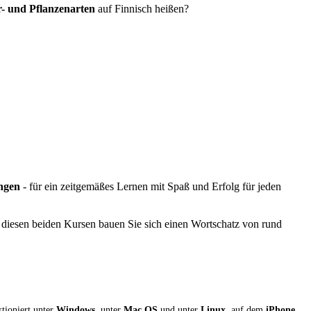
r- und Pflanzenarten
auf Finnisch heißen?
ungen
- für ein zeitgemäßes Lernen mit Spaß und Erfolg für jeden
iesen beiden Kursen bauen Sie sich einen Wortschatz von rund
ktioniert unter
Windows
, unter
Mac OS
und unter
Linux
, auf dem
iPhone