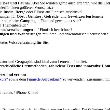
e
Flora und Fauna
? Aber Sie würden gerne auch erfahren, wie die
Tie
ierfür einen größeren Wortschatz?
wie
Inseln
,
Berge
oder
Flüsse
auf Finnisch ausdrückt?
nungen für
Obst-
,
Gemüse-
,
Getreide-
und
Gewürzsorten
lernen?
tur oder beim
Camping
in Finnland gewappnet sein?
en Themenbereich?
mmelserscheinungen
auf Finnisch bezeichnet?
flügen und Wanderungen
mit Ihren Sprachkenntnissen überraschen?
tetes Vokabeltraining für Sie.
atur und Geographie sind ideal zum Lernen aufbereitet.
erschiedliche Lernmethoden, zahlreiche Tests und innovative Üb
tzt und vertont
.
kurs
sowie dem
Finnisch-Aufbaukurs
zu verwenden. Zusammen mit d
Tablets / iPhone & iPad
 Du musst dabei nichts installieren, sondern lernst online. Der Onlinekurs fun