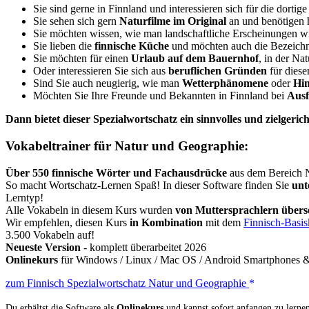
Sie sind gerne in Finnland und interessieren sich für die dortig
Sie sehen sich gern
Naturfilme im Original
an und benötigen h
Sie möchten wissen, wie man landschaftliche Erscheinungen 
Sie lieben die
finnische Küche
und möchten auch die Bezeich
Sie möchten für einen
Urlaub auf dem Bauernhof
, in der Na
Oder interessieren Sie sich aus
beruflichen Gründen
für dies
Sind Sie auch neugierig, wie man
Wetterphänomene
oder
Hi
Möchten Sie Ihre Freunde und Bekannten in Finnland bei
Aus
Dann bietet dieser Spezialwortschatz ein sinnvolles und zielgerich
Vokabeltrainer für Natur und Geographie:
Über 550 finnische Wörter und Fachausdrücke
aus dem Bereich N
So macht Wortschatz-Lernen Spaß! In dieser Software finden Sie
unt
Lerntyp!
Alle Vokabeln in diesem Kurs wurden
von Muttersprachlern überse
Wir empfehlen, diesen Kurs
in Kombination
mit dem
Finnisch-Basis
3.500 Vokabeln auf!
Neueste Version
- komplett überarbeitet 2026
Onlinekurs
für Windows / Linux / Mac OS / Android Smartphones & 
zum Finnisch Spezialwortschatz Natur und Geographie
Du erhältst die Software als
Onlinekurs
und kannst sofort anfangen zu lernen.