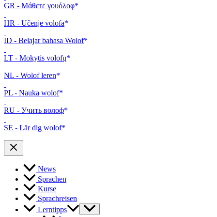
GR - Μάθετε γουόλοφ
HR - Učenje volofa
ID - Belajar bahasa Wolof
LT - Mokytis volofų
NL - Wolof leren
PL - Nauka wolof
RU - Учить волоф
SE - Lär dig wolof
News
Sprachen
Kurse
Sprachreisen
Lerntipps