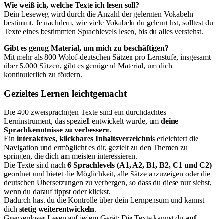
Wie weiß ich, welche Texte ich lesen soll?
Dein Leseweg wird durch die Anzahl der gelernten Vokabeln
bestimmt. Je nachdem, wie viele Vokabeln du gelernt hst, solltest du
Texte eines bestimmten Sprachlevels lesen, bis du alles verstehst.
Gibt es genug Material, um mich zu beschäftigen?
Mit mehr als 800 Wolof-deutschen Sätzen pro Lernstufe, insgesamt
über 5.000 Sätzen, gibt es genügend Material, um dich
kontinuierlich zu fördern.
Gezieltes Lernen leichtgemacht
Die 400 zweisprachigen Texte sind ein durchdachtes
Lerninstrument, das speziell entwickelt wurde, um
deine
Sprachkenntnisse zu verbessern
.
Ein
interaktives, klickbares Inhaltsverzeichnis
erleichtert die
Navigation und ermöglicht es dir, gezielt zu den Themen zu
springen, die dich am meisten interessieren.
Die Texte sind nach
6 Sprachlevels (A1, A2, B1, B2, C1 und C2)
geordnet und bietet die Möglichkeit, alle Sätze anzuzeigen oder die
deutschen Übersetzungen zu verbergen, so dass du diese nur siehst,
wenn du darauf tippst oder klickst.
Dadurch hast du die Kontrolle über dein Lernpensum und kannst
dich
stetig weiterentwickeln
.
Grenzenloses Lesen auf jedem Gerät: Die Texte kannst du
auf