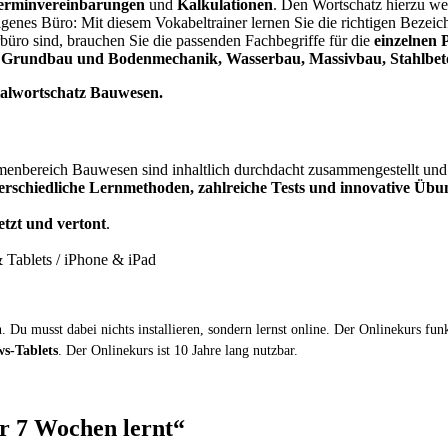
erminvereinbarungen
und
Kalkulationen
. Den Wortschatz hierzu wer
eigenes Büro: Mit diesem Vokabeltrainer lernen Sie die richtigen Bezei
büro sind, brauchen Sie die passenden Fachbegriffe für die
einzelnen 
a
Grundbau und Bodenmechanik, Wasserbau, Massivbau, Stahlbeto
zialwortschatz Bauwesen.
nbereich Bauwesen sind inhaltlich durchdacht zusammengestellt und in
erschiedliche Lernmethoden, zahlreiche Tests und innovative Üb
tzt und vertont
.
Tablets / iPhone & iPad
 Du musst dabei nichts installieren, sondern lernst online. Der Onlinekurs fun
s-Tablets
. Der Onlinekurs ist 10 Jahre lang nutzbar.
ur 7 Wochen lernt“