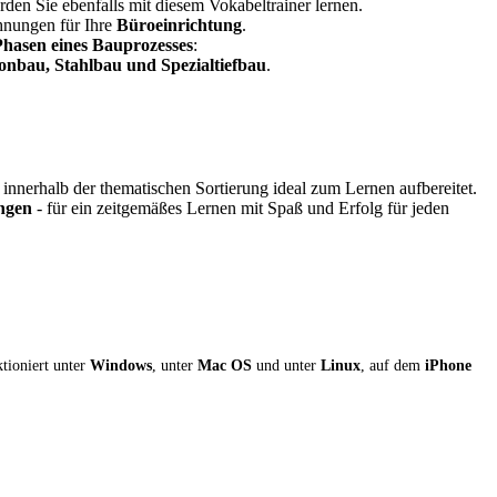
den Sie ebenfalls mit diesem Vokabeltrainer lernen.
chnungen für Ihre
Büroeinrichtung
.
Phasen eines Bauprozesses
:
nbau, Stahlbau und Spezialtiefbau
.
nerhalb der thematischen Sortierung ideal zum Lernen aufbereitet.
ungen
- für ein zeitgemäßes Lernen mit Spaß und Erfolg für jeden
ktioniert unter
Windows
, unter
Mac OS
und unter
Linux
, auf dem
iPhone