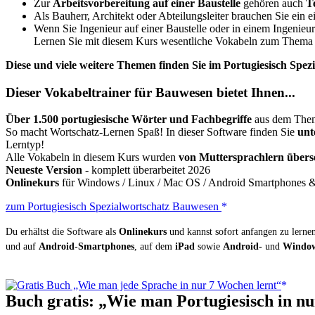
Zur
Arbeitsvorbereitung auf einer Baustelle
gehören auch
T
Als Bauherr, Architekt oder Abteilungsleiter brauchen Sie ein 
Wenn Sie Ingenieur auf einer Baustelle oder in einem Ingenieur
Lernen Sie mit diesem Kurs wesentliche Vokabeln zum Them
Diese und viele weitere Themen finden Sie im Portugiesisch Spe
Dieser Vokabeltrainer für Bauwesen bietet Ihnen...
Über 1.500 portugiesische Wörter und Fachbegriffe
aus dem Theme
So macht Wortschatz-Lernen Spaß! In dieser Software finden Sie
unt
Lerntyp!
Alle Vokabeln in diesem Kurs wurden
von Muttersprachlern überse
Neueste Version
- komplett überarbeitet 2026
Onlinekurs
für Windows / Linux / Mac OS / Android Smartphones & 
zum Portugiesisch Spezialwortschatz Bauwesen
Du erhältst die Software als
Onlinekurs
und kannst sofort anfangen zu lernen.
und auf
Android-Smartphones
, auf dem
iPad
sowie
Android-
und
Window
Buch gratis: „Wie man Portugiesisch in n