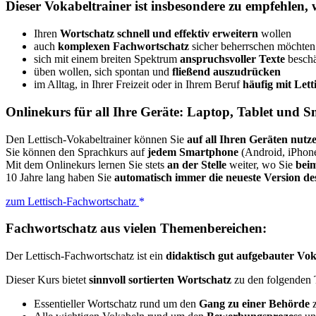
Dieser Vokabeltrainer ist insbesondere zu empfehlen, 
Ihren
Wortschatz schnell und effektiv erweitern
wollen
auch
komplexen Fachwortschatz
sicher beherrschen möchten
sich mit einem breiten Spektrum
anspruchsvoller Texte
beschä
üben wollen, sich spontan und
fließend auszudrücken
im Alltag, in Ihrer Freizeit oder in Ihrem Beruf
häufig mit Lett
Onlinekurs für all Ihre Geräte: Laptop, Tablet und 
Den Lettisch-Vokabeltrainer können Sie
auf all Ihren Geräten nutz
Sie können den Sprachkurs auf
jedem Smartphone
(Android, iPhon
Mit dem Onlinekurs lernen Sie stets
an der Stelle
weiter, wo Sie
beim
10 Jahre lang haben Sie
automatisch immer die neueste Version d
zum Lettisch-Fachwortschatz
Fachwortschatz aus vielen Themenbereichen:
Der Lettisch-Fachwortschatz ist ein
didaktisch gut aufgebauter Vok
Dieser Kurs bietet
sinnvoll sortierten Wortschatz
zu den folgenden T
Essentieller Wortschatz rund um den
Gang zu einer Behörde
z