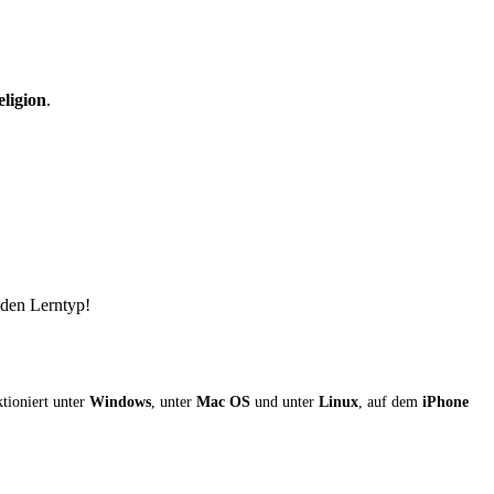
eligion
.
eden Lerntyp!
ktioniert unter
Windows
, unter
Mac OS
und unter
Linux
, auf dem
iPhone