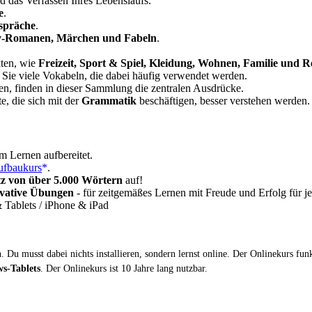
 das Verfassen Ihres Lebenslaufs.
e
.
spräche
.
sy-Romanen, Märchen und Fabeln
.
kten, wie
Freizeit, Sport & Spiel, Kleidung, Wohnen, Familie und R
 Sie viele Vokabeln, die dabei häufig verwendet werden.
en, finden in dieser Sammlung die zentralen Ausdrücke.
, die sich mit der
Grammatik
beschäftigen, besser verstehen werden.
m Lernen aufbereitet.
ufbaukurs
.
z von über 5.000 Wörtern
auf!
ovative Übungen
- für zeitgemäßes Lernen mit Freude und Erfolg für j
Tablets / iPhone & iPad
 Du musst dabei nichts installieren, sondern lernst online. Der Onlinekurs fun
s-Tablets
. Der Onlinekurs ist 10 Jahre lang nutzbar.