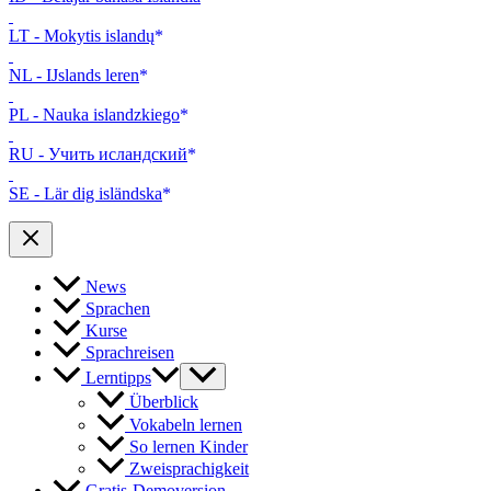
LT - Mokytis islandų
NL - IJslands leren
PL - Nauka islandzkiego
RU - Учить исландский
SE - Lär dig isländska
News
Sprachen
Kurse
Sprachreisen
Lerntipps
Überblick
Vokabeln lernen
So lernen Kinder
Zweisprachigkeit
Gratis-Demoversion