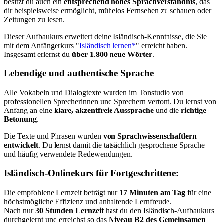
besitzt du auch ein
entsprechend hohes Sprachverständnis
, das
dir beispielsweise ermöglicht, mühelos Fernsehen zu schauen oder
Zeitungen zu lesen.
Dieser Aufbaukurs erweitert deine Isländisch-Kenntnisse, die Sie
mit dem Anfängerkurs "
Isländisch lernen
" erreicht haben.
Insgesamt erlernst du
über 1.800 neue Wörter
.
Lebendige und authentische Sprache
Alle Vokabeln und Dialogtexte wurden im Tonstudio von
professionellen Sprecherinnen und Sprechern vertont. Du lernst von
Anfang an eine
klare, akzentfreie Aussprache
und die
richtige
Betonung
.
Die Texte und Phrasen wurden
von Sprachwissenschaftlern
entwickelt
. Du lernst damit die tatsächlich gesprochene Sprache
und häufig verwendete Redewendungen.
Isländisch-Onlinekurs für Fortgeschrittene:
Die empfohlene Lernzeit beträgt nur
17 Minuten am Tag
für eine
höchstmögliche Effizienz und anhaltende Lernfreude.
Nach nur
30 Stunden Lernzeit
hast du den Isländisch-Aufbaukurs
durchgelernt und erreichst so das
Niveau B2 des Gemeinsamen