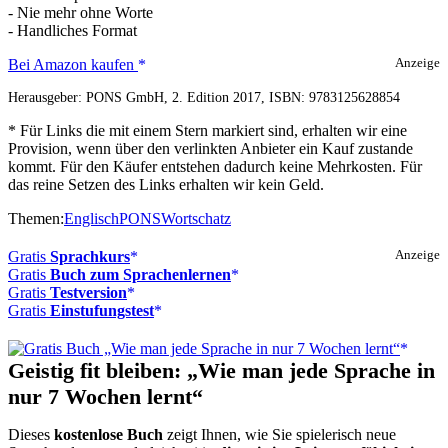
- Nie mehr ohne Worte
- Handliches Format
PONS
Bei Amazon kaufen
Anzeige
Speak
Herausgeber: PONS GmbH, 2. Edition 2017, ISBN: 9783125628854
easy
mit
* Für Links die mit einem Stern markiert sind, erhalten wir eine
John
Provision, wenn über den verlinkten Anbieter ein Kauf zustande
Peter
kommt. Für den Käufer entstehen dadurch keine Mehrkosten. Für
Sloan
das reine Setzen des Links erhalten wir kein Geld.
Themen:
Englisch
PONS
Wortschatz
Gratis
Sprachkurs
Anzeige
Gratis
Buch zum Sprachenlernen
Gratis
Testversion
Gratis
Einstufungstest
Geistig fit bleiben: „Wie man jede Sprache in
nur 7 Wochen lernt“
Dieses
kostenlose Buch
zeigt Ihnen, wie Sie spielerisch neue