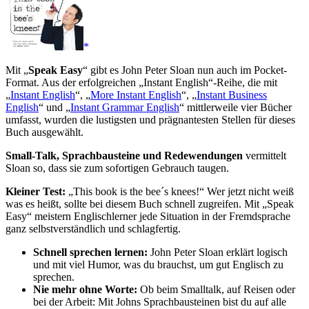
Mit „
Speak Easy
“ gibt es John Peter Sloan nun auch im Pocket-
Format. Aus der erfolgreichen „Instant English“-Reihe, die mit
„
Instant English
“, „
More Instant English
“, „
Instant Business
English
“ und „
Instant Grammar English
“ mittlerweile vier Bücher
umfasst, wurden die lustigsten und prägnantesten Stellen für dieses
Buch ausgewählt.
Small-Talk, Sprachbausteine und Redewendungen
vermittelt
Sloan so, dass sie zum sofortigen Gebrauch taugen.
Kleiner Test:
„This book is the bee´s knees!“ Wer jetzt nicht weiß
was es heißt, sollte bei diesem Buch schnell zugreifen. Mit „Speak
Easy“ meistern Englischlerner jede Situation in der Fremdsprache
ganz selbstverständlich und schlagfertig.
Schnell sprechen lernen:
John Peter Sloan erklärt logisch
und mit viel Humor, was du brauchst, um gut Englisch zu
sprechen.
Nie mehr ohne Worte:
Ob beim Smalltalk, auf Reisen oder
bei der Arbeit: Mit Johns Sprachbausteinen bist du auf alle