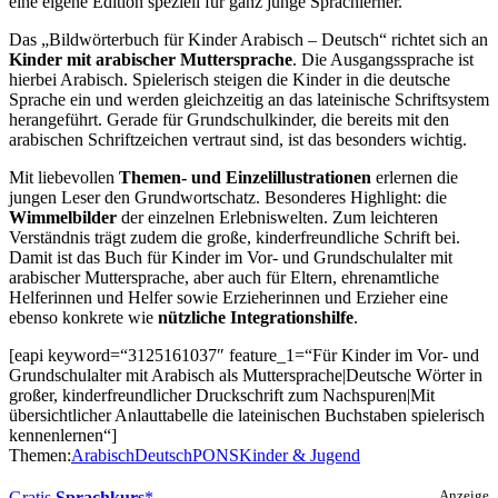
eine eigene Edition speziell für ganz junge Sprachlerner.
Das „Bildwörterbuch für Kinder Arabisch – Deutsch“ richtet sich an
Kinder mit arabischer Muttersprache
. Die Ausgangssprache ist
hierbei Arabisch. Spielerisch steigen die Kinder in die deutsche
Sprache ein und werden gleichzeitig an das lateinische Schriftsystem
herangeführt. Gerade für Grundschulkinder, die bereits mit den
arabischen Schriftzeichen vertraut sind, ist das besonders wichtig.
Mit liebevollen
Themen- und Einzelillustrationen
erlernen die
jungen Leser den Grundwortschatz. Besonderes Highlight: die
Wimmelbilder
der einzelnen Erlebniswelten. Zum leichteren
Verständnis trägt zudem die große, kinderfreundliche Schrift bei.
Damit ist das Buch für Kinder im Vor- und Grundschulalter mit
arabischer Muttersprache, aber auch für Eltern, ehrenamtliche
Helferinnen und Helfer sowie Erzieherinnen und Erzieher eine
ebenso konkrete wie
nützliche Integrationshilfe
.
[eapi keyword=“3125161037″ feature_1=“Für Kinder im Vor- und
Grundschulalter mit Arabisch als Muttersprache|Deutsche Wörter in
großer, kinderfreundlicher Druckschrift zum Nachspuren|Mit
übersichtlicher Anlauttabelle die lateinischen Buchstaben spielerisch
kennenlernen“]
Themen:
Arabisch
Deutsch
PONS
Kinder & Jugend
Gratis
Sprachkurs
Anzeige