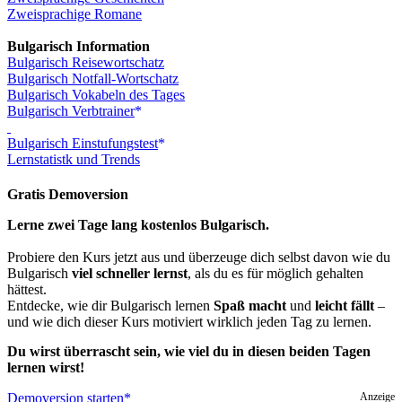
Zweisprachige Romane
Bulgarisch Information
Bulgarisch Reisewortschatz
Bulgarisch Notfall-Wortschatz
Bulgarisch Vokabeln des Tages
Bulgarisch Verbtrainer
Bulgarisch Einstufungstest
Lernstatistk und Trends
Gratis Demoversion
Lerne zwei Tage lang kostenlos Bulgarisch.
Probiere den Kurs jetzt aus und überzeuge dich selbst davon wie du
Bulgarisch
viel schneller lernst
, als du es für möglich gehalten
hättest.
Entdecke, wie dir Bulgarisch lernen
Spaß macht
und
leicht fällt
–
und wie dich dieser Kurs motiviert wirklich jeden Tag zu lernen.
Du wirst überrascht sein, wie viel du in diesen beiden Tagen
lernen wirst!
Demoversion starten
Anzeige