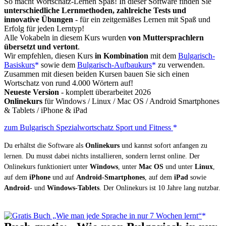
So macht Wortschatz-Lernen Spaß! In dieser Software finden Sie
unterschiedliche Lernmethoden, zahlreiche Tests und
innovative Übungen
- für ein zeitgemäßes Lernen mit Spaß und
Erfolg für jeden Lerntyp!
Alle Vokabeln in diesem Kurs wurden
von Muttersprachlern
übersetzt und vertont
.
Wir empfehlen, diesen Kurs
in Kombination
mit dem
Bulgarisch-
Basiskurs
sowie dem
Bulgarisch-Aufbaukurs
zu verwenden.
Zusammen mit diesen beiden Kursen bauen Sie sich einen
Wortschatz von rund 4.000 Wörtern auf!
Neueste Version
- komplett überarbeitet 2026
Onlinekurs
für Windows / Linux / Mac OS / Android Smartphones
& Tablets / iPhone & iPad
zum Bulgarisch Spezialwortschatz Sport und Fitness
Du erhältst die Software als
Onlinekurs
und kannst sofort anfangen zu
lernen. Du musst dabei nichts installieren, sondern lernst online. Der
Onlinekurs funktioniert unter
Windows
, unter
Mac OS
und unter
Linux
,
auf dem
iPhone
und auf
Android-Smartphones
, auf dem
iPad
sowie
Android-
und
Windows-Tablets
. Der Onlinekurs ist 10 Jahre lang nutzbar.