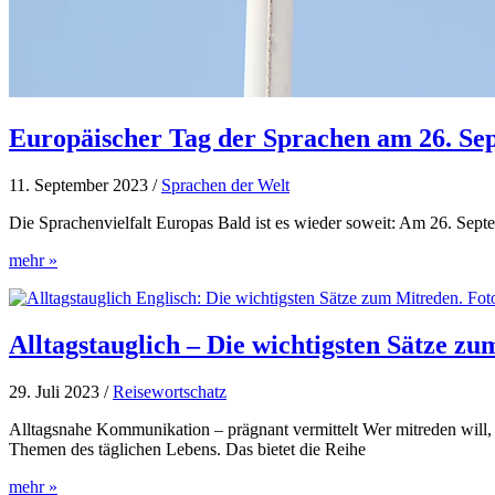
Europäischer Tag der Sprachen am 26. Se
11. September 2023
/
Sprachen der Welt
Die Sprachenvielfalt Europas Bald ist es wieder soweit: Am 26. Septe
Europäischer
mehr »
Tag
der
Sprachen
am
Alltagstauglich – Die wichtigsten Sätze z
26.
September
29. Juli 2023
/
Reisewortschatz
Alltagsnahe Kommunikation – prägnant vermittelt Wer mitreden will, 
Themen des täglichen Lebens. Das bietet die Reihe
Alltagstauglich
mehr »