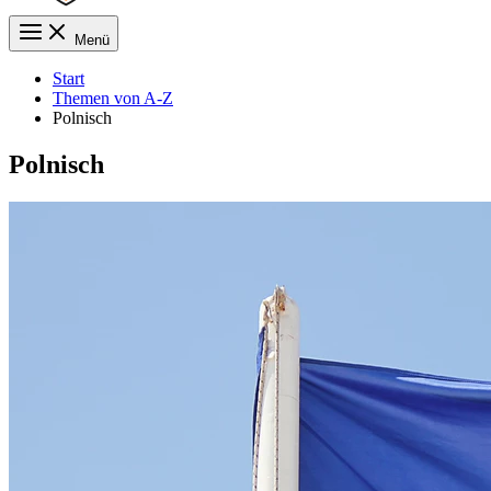
Menü
Start
Themen von A-Z
Polnisch
Polnisch