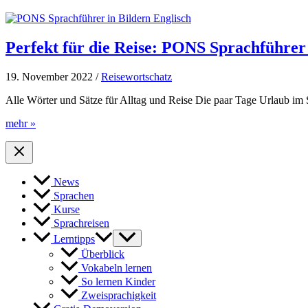
–
Die
wichtigsten
Sätze
Perfekt für die Reise: PONS Sprachführer 
zum
Mitreden
19. November 2022
/
Reisewortschatz
Alle Wörter und Sätze für Alltag und Reise Die paar Tage Urlaub im
Perfekt
mehr »
für
die
Reise:
PONS
News
Sprachführer
Sprachen
in
Bildern
Kurse
Sprachreisen
Lerntipps
Überblick
Vokabeln lernen
So lernen Kinder
Zweisprachigkeit