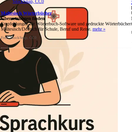
Maltesisch Wörterbücher
Übersetzungen finden
Empfehlungen für Wörterbuch-Software und gedruckte Wörterbücher
Maltesisch/Deutsch für Schule, Beruf und Reise.
mehr »
Foto: StockSnap, CC0