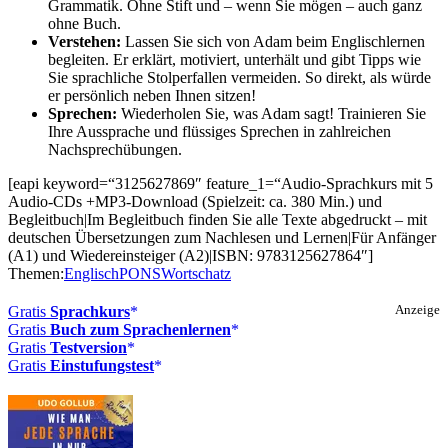
Grammatik. Ohne Stift und – wenn Sie mögen – auch ganz
ohne Buch.
Verstehen:
Lassen Sie sich von Adam beim Englischlernen
begleiten. Er erklärt, motiviert, unterhält und gibt Tipps wie
Sie sprachliche Stolperfallen vermeiden. So direkt, als würde
er persönlich neben Ihnen sitzen!
Sprechen:
Wiederholen Sie, was Adam sagt! Trainieren Sie
Ihre Aussprache und flüssiges Sprechen in zahlreichen
Nachsprechübungen.
[eapi keyword=“3125627869″ feature_1=“Audio-Sprachkurs mit 5
Audio-CDs +MP3-Download (Spielzeit: ca. 380 Min.) und
Begleitbuch|Im Begleitbuch finden Sie alle Texte abgedruckt – mit
deutschen Übersetzungen zum Nachlesen und Lernen|Für Anfänger
(A1) und Wiedereinsteiger (A2)|ISBN: 9783125627864″]
Themen:
Englisch
PONS
Wortschatz
Gratis
Sprachkurs
Anzeige
Gratis
Buch zum Sprachenlernen
Gratis
Testversion
Gratis
Einstufungstest