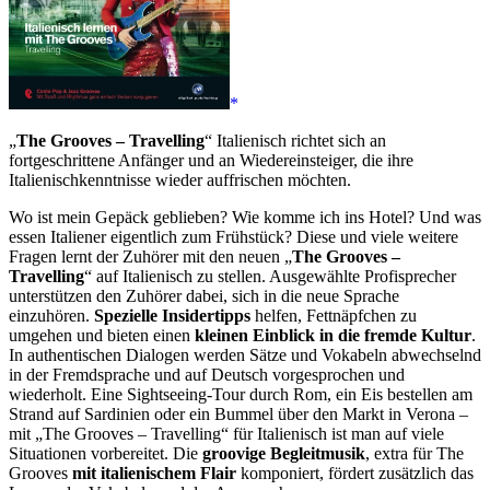
„
The Grooves – Travelling
“ Italienisch richtet sich an
fortgeschrittene Anfänger und an Wiedereinsteiger, die ihre
Italienischkenntnisse wieder auffrischen möchten.
Wo ist mein Gepäck geblieben? Wie komme ich ins Hotel? Und was
essen Italiener eigentlich zum Frühstück? Diese und viele weitere
Fragen lernt der Zuhörer mit den neuen „
The Grooves –
Travelling
“ auf Italienisch zu stellen. Ausgewählte Profisprecher
unterstützen den Zuhörer dabei, sich in die neue Sprache
einzuhören.
Spezielle Insidertipps
helfen, Fettnäpfchen zu
umgehen und bieten einen
kleinen Einblick in die fremde Kultur
.
In authentischen Dialogen werden Sätze und Vokabeln abwechselnd
in der Fremdsprache und auf Deutsch vorgesprochen und
wiederholt. Eine Sightseeing-Tour durch Rom, ein Eis bestellen am
Strand auf Sardinien oder ein Bummel über den Markt in Verona –
mit „The Grooves – Travelling“ für Italienisch ist man auf viele
Situationen vorbereitet. Die
groovige Begleitmusik
, extra für The
Grooves
mit italienischem Flair
komponiert, fördert zusätzlich das