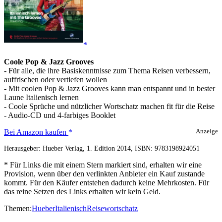
Coole Pop & Jazz Grooves
- Für alle, die ihre Basiskenntnisse zum Thema Reisen verbessern,
auffrischen oder vertiefen wollen
- Mit coolen Pop & Jazz Grooves kann man entspannt und in bester
Laune Italienisch lernen
- Coole Sprüche und nützlicher Wortschatz machen fit für die Reise
- Audio-CD und 4-farbiges Booklet
Italienisch
Bei Amazon kaufen
Anzeige
lernen
Herausgeber: Hueber Verlag, 1. Edition 2014, ISBN: 9783198924051
mit
The
* Für Links die mit einem Stern markiert sind, erhalten wir eine
Grooves:
Provision, wenn über den verlinkten Anbieter ein Kauf zustande
Travelling
kommt. Für den Käufer entstehen dadurch keine Mehrkosten. Für
das reine Setzen des Links erhalten wir kein Geld.
Themen:
Hueber
Italienisch
Reisewortschatz