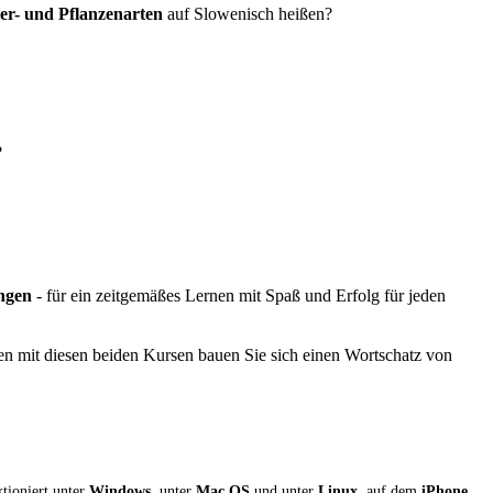
er- und Pflanzenarten
auf Slowenisch heißen?
?
ungen
- für ein zeitgemäßes Lernen mit Spaß und Erfolg für jeden
mit diesen beiden Kursen bauen Sie sich einen Wortschatz von
ktioniert unter
Windows
, unter
Mac OS
und unter
Linux
, auf dem
iPhone