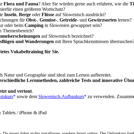
ge
Flora und Fauna
? Aber Sie würden gerne auch erfahren, wie die
Ti
ierfür einen größeren Wortschatz?
wie
Inseln
,
Berge
oder
Flüsse
auf Slowenisch ausdrückt?
ichnungen für
Obst-
,
Gemüse-
,
Getreide-
und
Gewürzsorten
lernen?
tur oder beim
Camping
in Slowenien gewappnet sein?
en Themenbereich?
mmelserscheinungen
auf Slowenisch bezeichnet?
sflügen und Wanderungen
mit Ihren Sprachkenntnissen überraschen
tetes Vokabeltraining für Sie.
 Natur und Geographie sind ideal zum Lernen aufbereitet.
erschiedliche Lernmethoden, zahlreiche Tests und innovative Üb
tzt und vertont
.
siskurs
sowie dem
Slowenisch-Aufbaukurs
zu verwenden. Zusammen 
Tablets / iPhone & iPad
 Du musst dabei nichts installieren, sondern lernst online. Der Onlinekurs fun