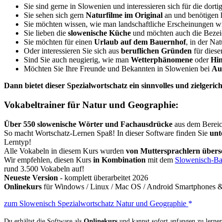
Sie sind gerne in Slowenien und interessieren sich für die dorti
Sie sehen sich gern
Naturfilme im Original
an und benötigen h
Sie möchten wissen, wie man landschaftliche Erscheinungen 
Sie lieben die
slowenische Küche
und möchten auch die Beze
Sie möchten für einen
Urlaub auf dem Bauernhof
, in der Na
Oder interessieren Sie sich aus
beruflichen Gründen
für dies
Sind Sie auch neugierig, wie man
Wetterphänomene
oder
Hi
Möchten Sie Ihre Freunde und Bekannten in Slowenien bei
Au
Dann bietet dieser Spezialwortschatz ein sinnvolles und zielgerich
Vokabeltrainer für Natur und Geographie:
Über 550 slowenische Wörter und Fachausdrücke
aus dem Bereich
So macht Wortschatz-Lernen Spaß! In dieser Software finden Sie
unt
Lerntyp!
Alle Vokabeln in diesem Kurs wurden
von Muttersprachlern überse
Wir empfehlen, diesen Kurs
in Kombination
mit dem
Slowenisch-Ba
rund 3.500 Vokabeln auf!
Neueste Version
- komplett überarbeitet 2026
Onlinekurs
für Windows / Linux / Mac OS / Android Smartphones & 
zum Slowenisch Spezialwortschatz Natur und Geographie
Du erhältst die Software als
Onlinekurs
und kannst sofort anfangen zu lernen.